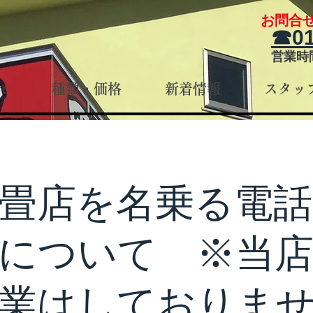
お問合
☎01
営業時間
れ
種類・価格
新着情報
スタッ
畳店を名乗る電
について ※当
業はしておりま