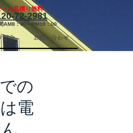
せ・お見積り無料
20-72-2981
AM8：00～PM19：00
フ紹介
お問い合わせ
話での
店は電
せん