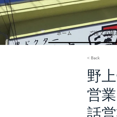
ホーム
ご注文の流
< Back
野上
営業
話営